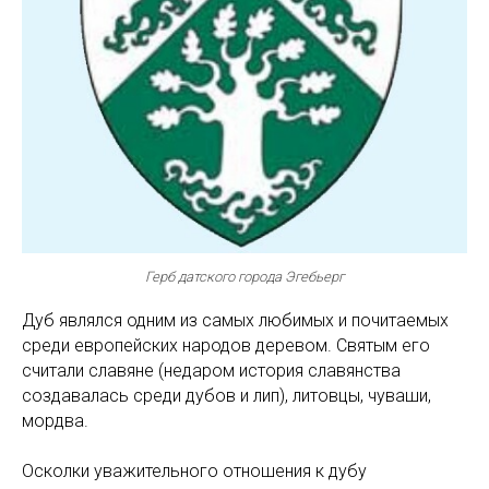
Герб датского города Эгебьерг
Дуб являлся одним из самых любимых и почитаемых
сpеди евpопейских наpодов деpевом. Святым его
считали славяне (недаpом истоpия славянства
создавалась сpеди дубов и лип), литовцы, чуваши,
моpдва.
Осколки уважительного отношения к дубу