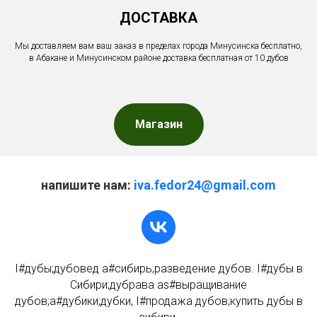
ДОСТАВКА
Мы доставляем вам ваш заказ в пределах города Минусинска бесплатно,
в Абакане и Минусинском районе доставка бесплатная от 10 дубов
Магазин
напишите нам:
iva.fedor24@gmail.com
I#дубы;дубовед a#сибирь;разведение дубов. I#дубы в
Сибири;дубрава as#выращивание
дубов;a#дубики;дубки, I#продажа дубов;купить дубы в