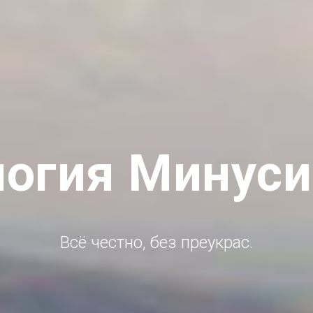
логия Минуси
Всё честно, без преукрас.