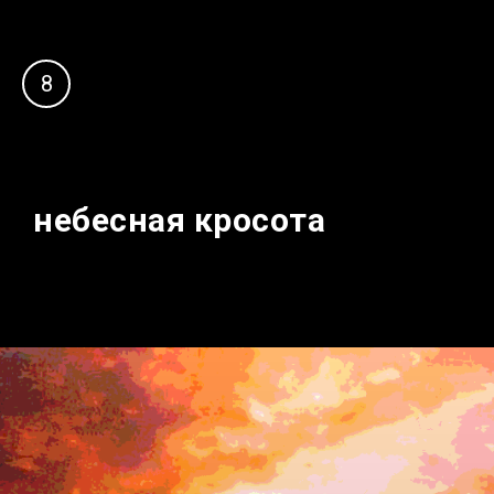
8
небесная кросота