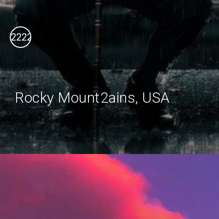
222212ввц1111111111111112
Rocky Mount2ains, USA