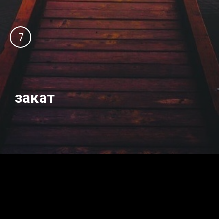
7
закат